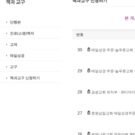
책과교구 신청하기
본 
단행본
진로(소명)책자
번호
교재
30
매일성경 주문-늘푸른교회
매일성경
교구
29
매일성경 주문-늘푸른교회
책과교구 신청하기
28
금광교회 유치부 - 큐티아이
27
호원삼일교회 매일성경주
26
로뎀나무교회 영유아부 큐