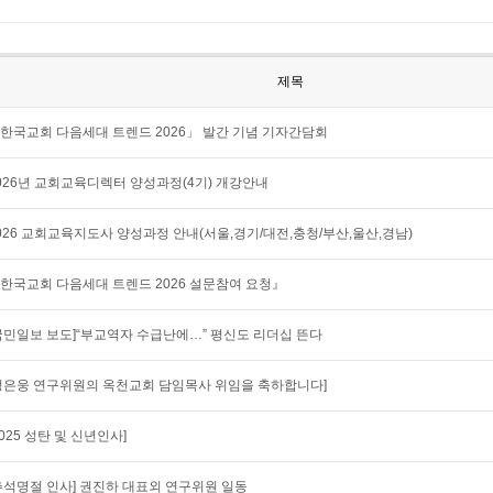
제목
한국교회 다음세대 트렌드 2026」 발간 기념 기자간담회
026년 교회교육디렉터 양성과정(4기) 개강안내
026 교회교육지도사 양성과정 안내(서울,경기/대전,충청/부산,울산,경남)
한국교회 다음세대 트렌드 2026 설문참여 요청』
국민일보 보도]“부교역자 수급난에…” 평신도 리더십 뜬다
정은웅 연구위원의 옥천교회 담임목사 위임을 축하합니다]
2025 성탄 및 신년인사]
추석명절 인사] 권진하 대표외 연구위원 일동